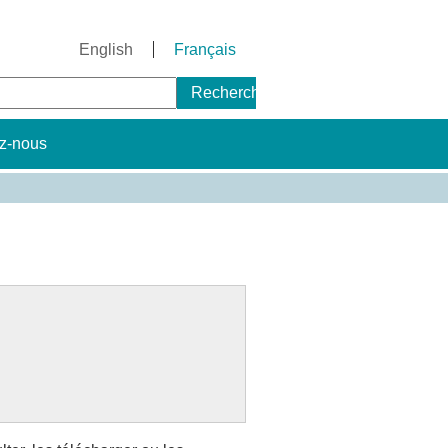
English
Français
Rechercher
rmulaire
e
z-nous
echerche