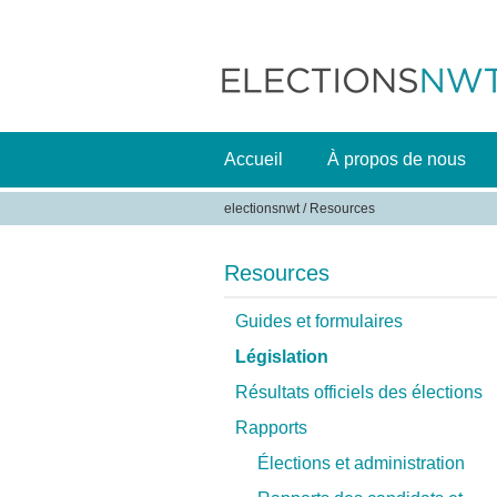
Accueil
À propos de nous
electionsnwt
/
Resources
V
o
Resources
u
s
Guides et formulaires
ê
Législation
t
Résultats officiels des élections
e
Rapports
s
i
Élections et administration
c