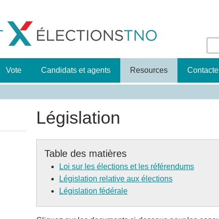
Jump to navigation
Fo
d
Vote
Candidats et agents
Resources
Contacte
r
Législation
Table des matières
Loi sur les élections et les référendums
Législation relative aux élections
Législation fédérale