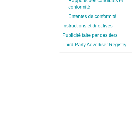
Rapports des candidats et
i
conformité
Ententes de conformité
Instructions et directives
Publicité faite par des tiers
Third-Party Advertiser Registry