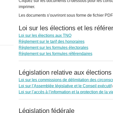
Cliquez sur les documents ci-dessous pour les consul
imprimer.
Les documents s’ouvriront sous forme de fichier PDF
Loi sur les élections et les réfé
Loi sur les élections aux TNO
Règlement sur le tarif des honoraires
Règlement sur les formules électorales
Règlement sur les formules référendaires
Législation relative aux élections
Loi sur les commissions de délimitation des circonscr
Loi sur l’Assemblée législative et le Conseil exécutif
(
Loi sur l’accès à l’information et la protection de la vi
l
i
Législation fédérale