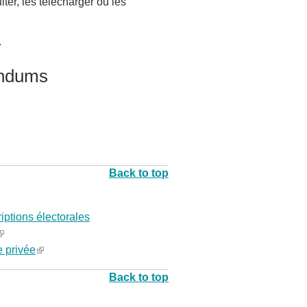
ter, les télécharger ou les
.
rendums
Back to top
iptions électorales
e privée
(
l
Back to top
n
i
k
n