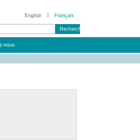
English
Français
Rechercher
rmulaire
e
z-nous
echerche