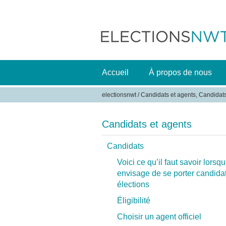
Accueil
À propos de nous
electionsnwt
/
Candidats et agents, Candidat
V
o
Candidats et agents
u
s
Candidats
ê
Voici ce qu’il faut savoir lorsq
t
envisage de se porter candida
e
élections
s
Éligibilité
i
Choisir un agent officiel
c