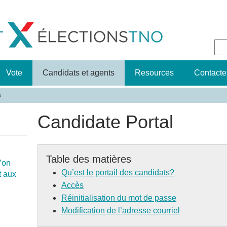
Jump to navigation
Fo
d
Vote
Candidats et agents
Resources
Contacte
r
s
Candidate Portal
Table des matières
u’on
Qu’est le portail des candidats?
t aux
Accès
Réinitialisation du mot de passe
Modification de l’adresse courriel