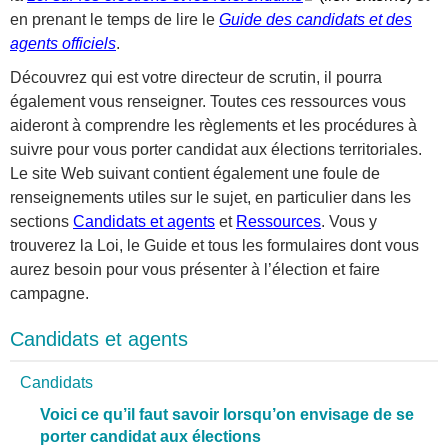
en prenant le temps de lire le
Guide des candidats et des
l
agents officiels
.
i
n
Découvrez qui est votre directeur de scrutin, il pourra
k
également vous renseigner. Toutes ces ressources vous
i
aideront à comprendre les règlements et les procédures à
s
suivre pour vous porter candidat aux élections territoriales.
e
Le site Web suivant contient également une foule de
x
renseignements utiles sur le sujet, en particulier dans les
t
sections
Candidats et agents
et
Ressources
. Vous y
e
trouverez la Loi, le Guide et tous les formulaires dont vous
r
aurez besoin pour vous présenter à l’élection et faire
n
campagne.
a
l
Candidats et agents
)
Candidats
Voici ce qu’il faut savoir lorsqu’on envisage de se
porter candidat aux élections