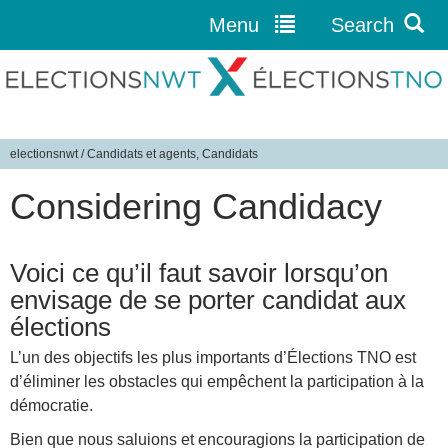
Menu
Search
Jump to navigation
electionsnwt
/
Candidats et agents, Candidats
V
Considering Candidacy
o
u
s
Voici ce qu’il faut savoir lorsqu’on
ê
envisage de se porter candidat aux
t
élections
e
s
L’un des objectifs les plus importants d’Élections TNO est
i
d’éliminer les obstacles qui empêchent la participation à la
c
démocratie.
i
Bien que nous saluions et encouragions la participation de